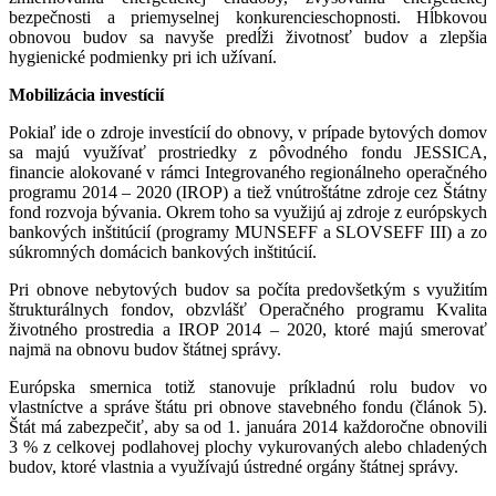
bezpečnosti a priemyselnej konkurencieschopnosti. Hĺbkovou
obnovou budov sa navyše predĺži životnosť budov a zlepšia
hygienické podmienky pri ich užívaní.
Mobilizácia investícií
Pokiaľ ide o zdroje investícií do obnovy, v prípade bytových domov
sa majú využívať prostriedky z pôvodného fondu JESSICA,
financie alokované v rámci Integrovaného regionálneho operačného
programu 2014 – 2020 (IROP) a tiež vnútroštátne zdroje cez Štátny
fond rozvoja bývania. Okrem toho sa využijú aj zdroje z európskych
bankových inštitúcií (programy MUNSEFF a SLOVSEFF III) a zo
súkromných domácich bankových inštitúcií.
Pri obnove nebytových budov sa počíta predovšetkým s využitím
štrukturálnych fondov, obzvlášť Operačného programu Kvalita
životného prostredia a IROP 2014 – 2020, ktoré majú smerovať
najmä na obnovu budov štátnej správy.
Európska smernica totiž stanovuje príkladnú rolu budov vo
vlastníctve a správe štátu pri obnove stavebného fondu (článok 5).
Štát má zabezpečiť, aby sa od 1. januára 2014 každoročne obnovili
3 % z celkovej podlahovej plochy vykurovaných alebo chladených
budov, ktoré vlastnia a využívajú ústredné orgány štátnej správy.