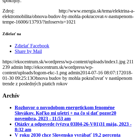
spokojný.
Zdroj: http://www.energia.sk/tema/elektrina-a-
elektromobilita/obnova-budov-by-mohla-pokracovat-v-nastupenom-
tempe-16006/13793/?infoservis=1021
Zdielať na
Zdielať Facebook
Share by Mail
https://ekocentrum.sk/wordpress/wp-content/uploads/index1.jpg
211
239
admin
http://ekocentrum.sk/wordpress/wp-
content/uploads/logom-ekc-1.png
admin
2014-07-16 08:07:17
2018-
01-30 09:25:13
Obnova budov by mohla pokračovať v nastúpenom
trende z posledných piatich rokov
Archív
Rozhovor o novodobom energetickom fenoméne
Slovákov. Koľko mi ušetrí + na čo si dať pozor
20
novembra, 2023 - 11:53 am
Otázky a odpovede (výzva 03I04-26-V01)
31 mája, 2023 -
8:32 am
V roku 2030 chce Slovensko vyrábať 19,2 percenta