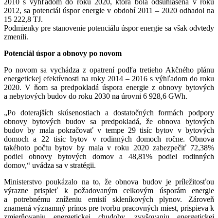
2010 s výhľadom do roku 2020, ktorá bola odsúhlasená v roku
2012, sa potenciál úspor energie v období 2011 – 2020 odhadol na
15 222,8 TJ.
Podmienky pre stanovenie potenciálu úspor energie sa však odvtedy
zmenili.
Potenciál úspor a obnovy po novom
Po novom sa vychádza z opatrení podľa tretieho Akčného plánu
energetickej efektívnosti na roky 2014 – 2016 s výhľadom do roku
2020. V ňom sa predpokladá úspora energie z obnovy bytových
a nebytových budov do roku 2030 na úrovni 6 928,6 GWh.
„Po doterajších skúsenostiach a dostatočných formách podpory
obnovy bytových budov sa predpokladá, že obnova bytových
budov by mala pokračovať v tempe 29 tisíc bytov v bytových
domoch a 22 tisíc bytov v rodinných domoch ročne. Obnova
takéhoto počtu bytov by mala v roku 2020 zabezpečiť 72,38%
podiel obnovy bytových domov a 48,81% podiel rodinných
domov,“ uvádza sa v stratégii.
Ministerstvo poukázalo na to, že obnova budov je príležitosťou
výrazne prispieť k požadovaným celkovým úsporám energie
a potrebnému zníženiu emisií skleníkových plynov. Zároveň
znamená významný prínos pre tvorbu pracovných miest, prispieva k
zmierňovaniu energetickej chudoby, zvyšovaniu energetickej