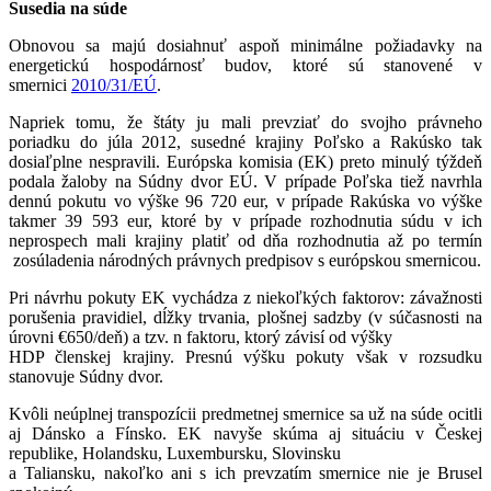
Susedia na súde
Obnovou sa majú dosiahnuť aspoň minimálne požiadavky na
energetickú hospodárnosť budov, ktoré sú stanovené v
smernici
2010/31/EÚ
.
Napriek tomu, že štáty ju mali prevziať do svojho právneho
poriadku do júla 2012, susedné krajiny Poľsko a Rakúsko tak
dosiaľplne nespravili. Európska komisia (EK) preto minulý týždeň
podala žaloby na Súdny dvor EÚ. V prípade Poľska tiež navrhla
dennú pokutu vo výške 96 720 eur, v prípade Rakúska vo výške
takmer 39 593 eur, ktoré by v prípade rozhodnutia súdu v ich
neprospech mali krajiny platiť od dňa rozhodnutia až po termín
zosúladenia národných právnych predpisov s európskou smernicou.
Pri návrhu pokuty EK vychádza z niekoľkých faktorov: závažnosti
porušenia pravidiel, dĺžky trvania, plošnej sadzby (v súčasnosti na
úrovni €650/deň) a tzv. n faktoru, ktorý závisí od výšky
HDP členskej krajiny. Presnú výšku pokuty však v rozsudku
stanovuje Súdny dvor.
Kvôli neúplnej transpozícii predmetnej smernice sa už na súde ocitli
aj Dánsko a Fínsko. EK navyše skúma aj situáciu v Českej
republike, Holandsku, Luxembursku, Slovinsku
a Taliansku, nakoľko ani s ich prevzatím smernice nie je Brusel