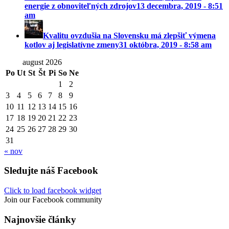
energie z obnoviteľných zdrojov
13 decembra, 2019 - 8:51
am
Kvalitu ovzdušia na Slovensku má zlepšiť výmena
kotlov aj legislatívne zmeny
31 októbra, 2019 - 8:58 am
august 2026
Po
Ut
St
Št
Pi
So
Ne
1
2
3
4
5
6
7
8
9
10
11
12
13
14
15
16
17
18
19
20
21
22
23
24
25
26
27
28
29
30
31
« nov
Sledujte náš Facebook
Click to load facebook widget
Join our Facebook community
Najnovšie články