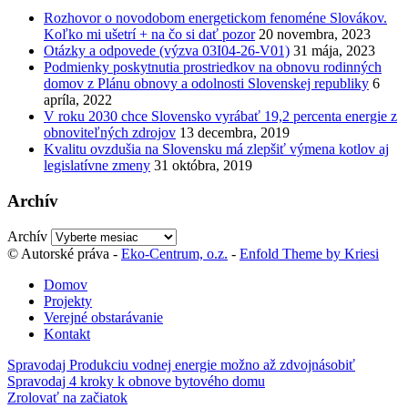
Rozhovor o novodobom energetickom fenoméne Slovákov.
Koľko mi ušetrí + na čo si dať pozor
20 novembra, 2023
Otázky a odpovede (výzva 03I04-26-V01)
31 mája, 2023
Podmienky poskytnutia prostriedkov na obnovu rodinných
domov z Plánu obnovy a odolnosti Slovenskej republiky
6
apríla, 2022
V roku 2030 chce Slovensko vyrábať 19,2 percenta energie z
obnoviteľných zdrojov
13 decembra, 2019
Kvalitu ovzdušia na Slovensku má zlepšiť výmena kotlov aj
legislatívne zmeny
31 októbra, 2019
Archív
Archív
© Autorské práva -
Eko-Centrum, o.z.
-
Enfold Theme by Kriesi
Domov
Projekty
Verejné obstarávanie
Kontakt
Spravodaj Produkciu vodnej energie možno až zdvojnásobiť
Spravodaj 4 kroky k obnove bytového domu
Zrolovať na začiatok