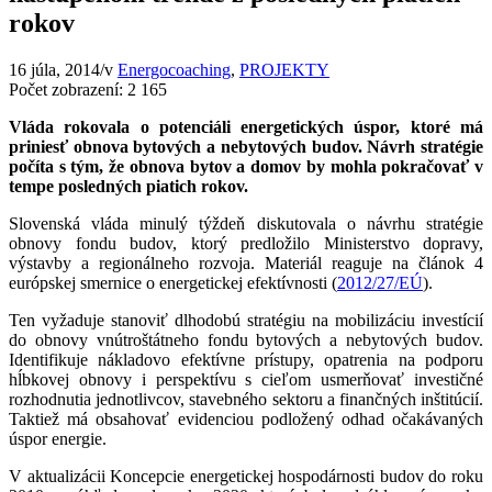
rokov
16 júla, 2014
/
v
Energocoaching
,
PROJEKTY
Počet zobrazení:
2 165
Vláda rokovala o potenciáli energetických úspor, ktoré má
priniesť obnova bytových a nebytových budov. Návrh stratégie
počíta s tým, že obnova bytov a domov by mohla pokračovať v
tempe posledných piatich rokov.
Slovenská vláda minulý týždeň diskutovala o návrhu stratégie
obnovy fondu budov, ktorý predložilo Ministerstvo dopravy,
výstavby a regionálneho rozvoja. Materiál reaguje na článok 4
európskej smernice o energetickej efektívnosti (
2012/27/EÚ
).
Ten vyžaduje stanoviť dlhodobú stratégiu na mobilizáciu investícií
do obnovy vnútroštátneho fondu bytových a nebytových budov.
Identifikuje nákladovo efektívne prístupy, opatrenia na podporu
hĺbkovej obnovy i perspektívu s cieľom usmerňovať investičné
rozhodnutia jednotlivcov, stavebného sektoru a finančných inštitúcií.
Taktiež má obsahovať evidenciou podložený odhad očakávaných
úspor energie.
V aktualizácii Koncepcie energetickej hospodárnosti budov do roku