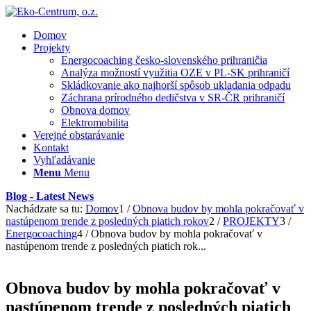
Domov
Projekty
Energocoaching česko-slovenského prihraničia
Analýza možností využitia OZE v PL-SK prihraničí
Skládkovanie ako najhorší spôsob ukladania odpadu
Záchrana prírodného dedičstva v SR-ČR prihraničí
Obnova domov
Elektromobilita
Verejné obstarávanie
Kontakt
Vyhľadávanie
Menu
Menu
Blog - Latest News
Nachádzate sa tu:
Domov
1
/
Obnova budov by mohla pokračovať v
nastúpenom trende z posledných piatich rokov
2
/
PROJEKTY
3
/
Energocoaching
4
/
Obnova budov by mohla pokračovať v
nastúpenom trende z posledných piatich rok...
Obnova budov by mohla pokračovať v
nastúpenom trende z posledných piatich