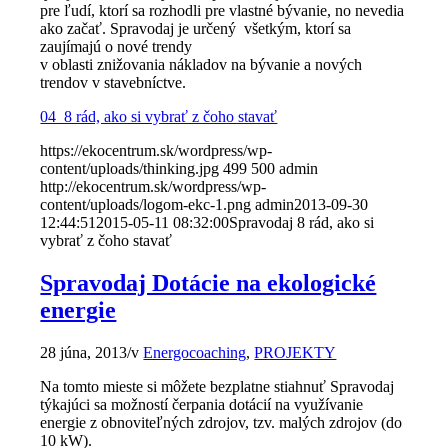
pre ľudí, ktorí sa rozhodli pre vlastné bývanie, no nevedia
ako začať. Spravodaj je určený všetkým, ktorí sa
zaujímajú o nové trendy
v oblasti znižovania nákladov na bývanie a nových
trendov v stavebníctve.
04_8 rád, ako si vybrať z čoho stavať
https://ekocentrum.sk/wordpress/wp-
content/uploads/thinking.jpg
499
500
admin
http://ekocentrum.sk/wordpress/wp-
content/uploads/logom-ekc-1.png
admin
2013-09-30
12:44:51
2015-05-11 08:32:00
Spravodaj 8 rád, ako si
vybrať z čoho stavať
Spravodaj Dotácie na ekologické
energie
28 júna, 2013
/
v
Energocoaching
,
PROJEKTY
Na tomto mieste si môžete bezplatne stiahnuť Spravodaj
týkajúci sa možností čerpania dotácií na využívanie
energie z obnoviteľných zdrojov, tzv. malých zdrojov (do
10 kW).