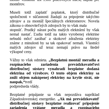
montérov.
Museli totiž zaplatiť poplatok, ktorý distribučné
spoločnosti v súčasnosti žiadajú za pripojenie takýchto
zdrojov a za montáž špeciálnych elektromerov. Novela
zákona o obnoviteľných zdrojoch by to však mala
stopnúť. Prudký nárast počtu malých elektrární by však
nemal nastať. Ľudia totiž na takto vyrobenej elektrine
nebudú môcť zarábať a skokové zdraženia elektriny
známe z minulosti by sa tak opakovať nemali. Vlastníci
malých zdrojov už teraz nemajú právo na štedré
výkupné ceny.
Vážny to však odmieta.
„Bezplatnú montáž meradla a
rozpínacieho zariadenia prevádzkovateľovi
distribučnej sústavy vynahradí bezplatne dodaná
elektrina od výrobcov. O tento objem elektriny sa
zníži objem nakúpenej elektriny na krytie strát, nie
naopak,“
tvrdí
podpredseda vlády.
Bezplatné pripájanie sa však nepozdáva napríklad
Západoslovenskej energetike.
„Ak má prevádzkovateľ
distribučnej sústavy bezplatne realizovať pripojenie
zariadenia vrátane meradla a rozpínacieho