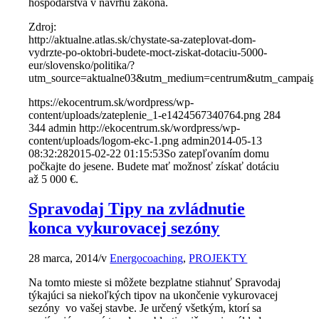
hospodárstva v návrhu zákona.
Zdroj:
http://aktualne.atlas.sk/chystate-sa-zateplovat-dom-
vydrzte-po-oktobri-budete-moct-ziskat-dotaciu-5000-
eur/slovensko/politika/?
utm_source=aktualne03&utm_medium=centrum&utm_campaig
https://ekocentrum.sk/wordpress/wp-
content/uploads/zateplenie_1-e1424567340764.png
284
344
admin
http://ekocentrum.sk/wordpress/wp-
content/uploads/logom-ekc-1.png
admin
2014-05-13
08:32:28
2015-02-22 01:15:53
So zatepľovaním domu
počkajte do jesene. Budete mať možnosť získať dotáciu
až 5 000 €.
Spravodaj Tipy na zvládnutie
konca vykurovacej sezóny
28 marca, 2014
/
v
Energocoaching
,
PROJEKTY
Na tomto mieste si môžete bezplatne stiahnuť Spravodaj
týkajúci sa niekoľkých tipov na ukončenie vykurovacej
sezóny vo vašej stavbe. Je určený všetkým, ktorí sa