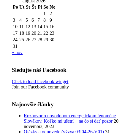
august 2026
Po
Ut
St
Št
Pi
So
Ne
1
2
3
4
5
6
7
8
9
10
11
12
13
14
15
16
17
18
19
20
21
22
23
24
25
26
27
28
29
30
31
« nov
Sledujte náš Facebook
Click to load facebook widget
Join our Facebook community
Najnovšie články
Rozhovor o novodobom energetickom fenoméne
Slovákov. Koľko mi ušetrí + na čo si dať pozor
20
novembra, 2023
Otázky a odpovede (výzva 03I04-26-V01)
31