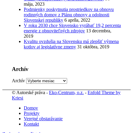
mája, 2023
Podmienky poskytnutia prostriedkov na obnovu
rodinných domov z Plánu obnovy a odolnosti
Slovenskej republiky
6 apríla, 2022
V roku 2030 chce Slovensko vyrábať 19,2 percenta
energie z obnoviteľných zdrojov
13 decembra,
2019
Kvalitu ovzdušia na Slovensku má zlepšiť výmena
kotlov aj legislatívne zmeny
31 októbra, 2019
Archív
Archív
© Autorské práva -
Eko-Centrum, o.z.
-
Enfold Theme by
Kriesi
Domov
Projekty
Verejné obstarávanie
Kontakt