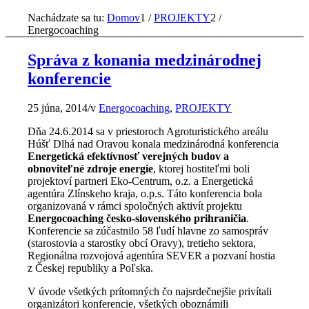
Nachádzate sa tu:
Domov
1
/
PROJEKTY
2
/
Energocoaching
Správa z konania medzinárodnej
konferencie
25 júna, 2014
/
v
Energocoaching
,
PROJEKTY
Dňa 24.6.2014 sa v priestoroch Agroturistického areálu
Húšť Dlhá nad Oravou konala medzinárodná konferencia
Energetická efektívnosť verejných budov a
obnoviteľné zdroje energie
, ktorej hostiteľmi boli
projektoví partneri Eko-Centrum, o.z. a Energetická
agentúra Zlínskeho kraja, o.p.s. Táto konferencia bola
organizovaná v rámci spoločných aktivít projektu
Energocoaching česko-slovenského prihraničia
.
Konferencie sa zúčastnilo 58 ľudí hlavne zo samospráv
(starostovia a starostky obcí Oravy), tretieho sektora,
Regionálna rozvojová agentúra SEVER a pozvaní hostia
z Českej republiky a Poľska.
V úvode všetkých prítomných čo najsrdečnejšie privítali
organizátori konferencie, všetkých oboznámili