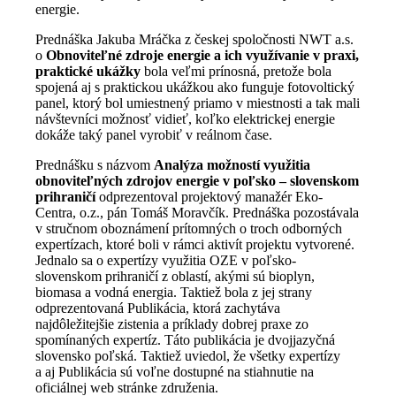
energie.
Prednáška Jakuba Mráčka z českej spoločnosti NWT a.s.
o
Obnoviteľné zdroje energie a ich využívanie v praxi,
praktické ukážky
bola veľmi prínosná, pretože bola
spojená aj s praktickou ukážkou ako funguje fotovoltický
panel, ktorý bol umiestnený priamo v miestnosti a tak mali
návštevníci možnosť vidieť, koľko elektrickej energie
dokáže taký panel vyrobiť v reálnom čase.
Prednášku s názvom
Analýza možností využitia
obnoviteľných zdrojov energie v poľsko – slovenskom
prihraničí
odprezentoval projektový manažér Eko-
Centra, o.z., pán Tomáš Moravčík. Prednáška pozostávala
v stručnom oboznámení prítomných o troch odborných
expertízach, ktoré boli v rámci aktivít projektu vytvorené.
Jednalo sa o expertízy využitia OZE v poľsko-
slovenskom prihraničí z oblastí, akými sú bioplyn,
biomasa a vodná energia. Taktiež bola z jej strany
odprezentovaná Publikácia, ktorá zachytáva
najdôležitejšie zistenia a príklady dobrej praxe zo
spomínaných expertíz. Táto publikácia je dvojjazyčná
slovensko poľská. Taktiež uviedol, že všetky expertízy
a aj Publikácia sú voľne dostupné na stiahnutie na
oficiálnej web stránke združenia.