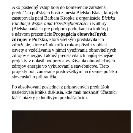
Ako posledný vstup bola do konferencie zaradená
prednáška poľských hostí z mesta Bielsko Biala, ktorých
zastupovala pani Barbara Kropka z organizácie
Bielska
Fundacja Wspierania Przedsiębiorczości
i Kultury
(Bielska nadácia pre podporu podnikania a kultúry)
s názvom prezentácie
Propagácia obnoviteľných
zdrojov v Poľsku
, ktorá všetkým predstavila ich
združenie, ktoré už niekoľko rokov pôsobí v oblasti
osvety a vzdelávania v rámci využívania obnoviteľných
zdrojov energie. Taktiež predstavila ich najúspešnejšie
projekty v oblasti podpory a využívania obnoviteľných
zdrojov energie vo vykurovaní a stavebníctve. Tieto
projekty boli zamerané predovšetkým na územie poľsko-
slovenského prihraničia.
Po absolvovaní poslednej z pripravených prednášok
nasledovala krátka diskusia, kde mali možnosť účastníci
klásť otázky jednotlivým prednášajúcim.