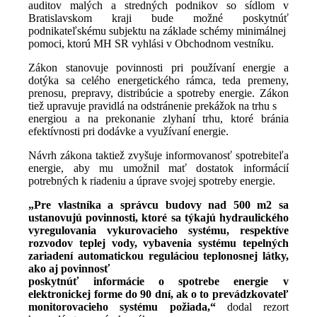
auditov malých a stredných podnikov so sídlom v
Bratislavskom kraji bude možné poskytnúť
podnikateľskému subjektu na základe schémy minimálnej
pomoci, ktorú MH SR vyhlási v Obchodnom vestníku.
Zákon stanovuje povinnosti pri používaní energie a
dotýka sa celého energetického rámca, teda premeny,
prenosu, prepravy, distribúcie a spotreby energie. Zákon
tiež upravuje pravidlá na odstránenie prekážok na trhu s
energiou a na prekonanie zlyhaní trhu, ktoré bránia
efektívnosti pri dodávke a využívaní energie.
Návrh zákona taktiež zvyšuje informovanosť spotrebiteľa
energie, aby mu umožnil mať dostatok informácií
potrebných k riadeniu a úprave svojej spotreby energie.
„Pre vlastníka a správcu budovy nad 500 m2 sa
ustanovujú povinnosti, ktoré sa týkajú hydraulického
vyregulovania vykurovacieho systému, respektíve
rozvodov teplej vody, vybavenia systému tepelných
zariadení automatickou reguláciou teplonosnej látky,
ako aj povinnosť
poskytnúť informácie o spotrebe energie v
elektronickej forme do 90 dní, ak o to prevádzkovateľ
monitorovacieho systému požiada,“
dodal rezort