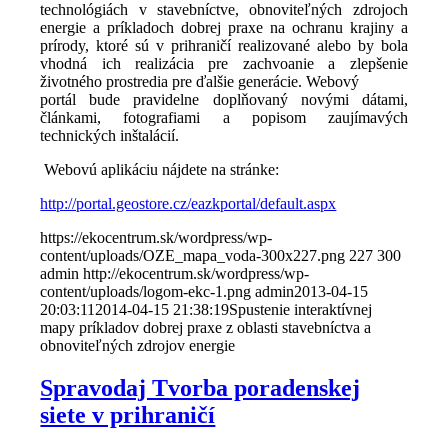
technológiách v stavebníctve, obnoviteľných zdrojoch
energie a príkladoch dobrej praxe na ochranu krajiny a
prírody, ktoré sú v prihraničí realizované alebo by bola
vhodná ich realizácia pre zachvoanie a zlepšenie
životného prostredia pre ďalšie generácie. Webový
portál bude pravidelne doplňovaný novými dátami,
článkami, fotografiami a popisom zaujímavých
technických inštalácií.
Webovú aplikáciu nájdete na stránke:
http://portal.geostore.cz/eazkportal/default.aspx
https://ekocentrum.sk/wordpress/wp-
content/uploads/OZE_mapa_voda-300x227.png
227
300
admin
http://ekocentrum.sk/wordpress/wp-
content/uploads/logom-ekc-1.png
admin
2013-04-15
20:03:11
2014-04-15 21:38:19
Spustenie interaktívnej
mapy príkladov dobrej praxe z oblasti stavebníctva a
obnoviteľných zdrojov energie
Spravodaj Tvorba poradenskej
siete v prihraničí