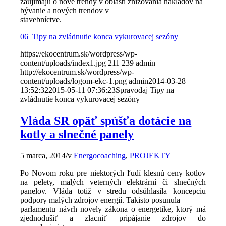
zaujímajú o nové trendy v oblasti znižovania nákladov na
bývanie a nových trendov v
stavebníctve.
06_Tipy na zvládnutie konca vykurovacej sezóny
https://ekocentrum.sk/wordpress/wp-
content/uploads/index1.jpg
211
239
admin
http://ekocentrum.sk/wordpress/wp-
content/uploads/logom-ekc-1.png
admin
2014-03-28
13:52:32
2015-05-11 07:36:23
Spravodaj Tipy na
zvládnutie konca vykurovacej sezóny
Vláda SR opäť spúšťa dotácie na
kotly a slnečné panely
5 marca, 2014
/
v
Energocoaching
,
PROJEKTY
Po Novom roku pre niektorých ľudí klesnú ceny kotlov
na pelety, malých veterných elektrární či slnečných
panelov. Vláda totiž v stredu odsúhlasila koncepciu
podpory malých zdrojov energií. Takisto posunula
parlamentu návrh novely zákona o energetike, ktorý má
zjednodušiť a zlacniť pripájanie zdrojov do