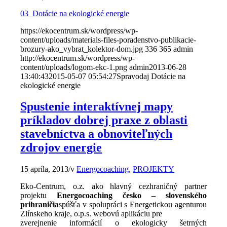
03_Dotácie na ekologické energie
https://ekocentrum.sk/wordpress/wp-
content/uploads/materials-files-poradenstvo-publikacie-
brozury-ako_vybrat_kolektor-dom.jpg
336
365
admin
http://ekocentrum.sk/wordpress/wp-
content/uploads/logom-ekc-1.png
admin
2013-06-28
13:40:43
2015-05-07 05:54:27
Spravodaj Dotácie na
ekologické energie
Spustenie interaktívnej mapy
príkladov dobrej praxe z oblasti
stavebníctva a obnoviteľných
zdrojov energie
15 apríla, 2013
/
v
Energocoaching
,
PROJEKTY
Eko-Centrum, o.z. ako hlavný cezhraničný partner
projektu
Energocoaching česko – slovenského
prihraničia
spúšťa v spolupráci s Energetickou agenturou
Zlínskeho kraje, o.p.s. webovú aplikáciu pre
zverejnenie informácií o ekologicky šetrných