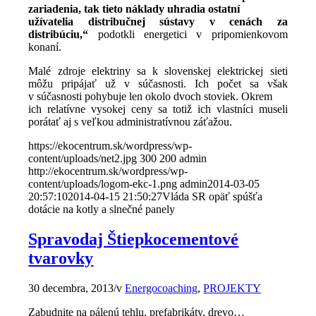
zariadenia, tak tieto náklady uhradia ostatní
užívatelia distribučnej sústavy v cenách za
distribúciu,“
podotkli energetici v pripomienkovom
konaní.
Malé zdroje elektriny sa k slovenskej elektrickej sieti
môžu pripájať už v súčasnosti. Ich počet sa však
v súčasnosti pohybuje len okolo dvoch stoviek. Okrem
ich relatívne vysokej ceny sa totiž ich vlastníci museli
porátať aj s veľkou administratívnou záťažou.
https://ekocentrum.sk/wordpress/wp-
content/uploads/net2.jpg
300
200
admin
http://ekocentrum.sk/wordpress/wp-
content/uploads/logom-ekc-1.png
admin
2014-03-05
20:57:10
2014-04-15 21:50:27
Vláda SR opäť spúšťa
dotácie na kotly a slnečné panely
Spravodaj Štiepkocementové
tvarovky
30 decembra, 2013
/
v
Energocoaching
,
PROJEKTY
Zabudnite na pálenú tehlu, prefabrikáty, drevo…