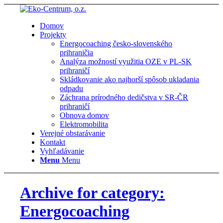
Domov
Projekty
Energocoaching česko-slovenského
prihraničia
Analýza možností využitia OZE v PL-SK
prihraničí
Skládkovanie ako najhorší spôsob ukladania
odpadu
Záchrana prírodného dedičstva v SR-ČR
prihraničí
Obnova domov
Elektromobilita
Verejné obstarávanie
Kontakt
Vyhľadávanie
Menu
Menu
Archive for category:
Energocoaching