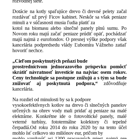
rozvodnej siete.
Dotácie na kotly spaľujúce drevo či drevné pelety začal
rozdávať už prvý Ficov kabinet. Neskôr sa však peniaze
minuli a v súčasnosti musia ľudia platiť za
kotol na biomasu alebo slnečné panely plnú sumu. Po
Novom roku majú začať peniaze prúdiť opäť, pochádzať
majú najmä z eurofondov. O presnej výške podpory však
kancelária podpredsedu vlády Ľubomíra Vážneho zatiaľ
hovoriť nechce.
„Cieľom poskytnutých peňazí bude
prostredníctvom jednorazového príspevku pomôcť
skrátiť návratnosť investície na najviac osem rokov.
Ceny technológie sa postupne znižujú a s tým sa bude
znižovať aj poskytnutá podpora,“
zdôvodňuje
kancelária.
Na rozdiel od minulosti by sa k podpore
vysokoefektívnych kotlov na drevo či slnečných panelov
určených na ohrev vody mali pridať aj peniaze na malé
elektrárne. Konkrétne ide o fotovoltické panely, malé
veterné turbíny, fototermálne kolektory či tepelné
čerpadlá.Od roku 2014 do roku 2020 by na tento účel
mohlo ísť celkovo sto miliónov eur, pričom by
mohlo vzniknúť asi 1300 pracovných miest, najmä pre