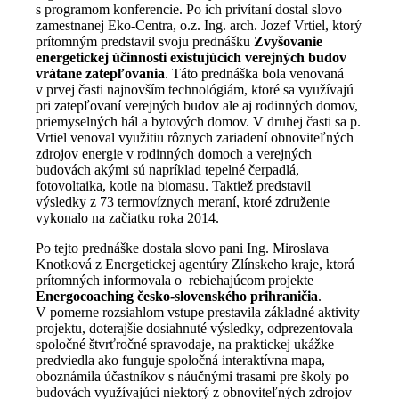
s programom konferencie. Po ich privítaní dostal slovo
zamestnanej Eko-Centra, o.z. Ing. arch. Jozef Vrtiel, ktorý
prítomným predstavil svoju prednášku
Zvyšovanie
energetickej účinnosti existujúcich verejných budov
vrátane zatepľovania
. Táto prednáška bola venovaná
v prvej časti najnovším technológiám, ktoré sa využívajú
pri zatepľovaní verejných budov ale aj rodinných domov,
priemyselných hál a bytových domov. V druhej časti sa p.
Vrtiel venoval využitiu rôznych zariadení obnoviteľných
zdrojov energie v rodinných domoch a verejných
budovách akými sú napríklad tepelné čerpadlá,
fotovoltaika, kotle na biomasu. Taktiež predstavil
výsledky z 73 termovíznych meraní, ktoré združenie
vykonalo na začiatku roka 2014.
Po tejto prednáške dostala slovo pani Ing. Miroslava
Knotková z Energetickej agentúry Zlínskeho kraje, ktorá
prítomných informovala o rebiehajúcom projekte
Energocoaching česko-slovenského prihraničia
.
V pomerne rozsiahlom vstupe prestavila základné aktivity
projektu, doterajšie dosiahnuté výsledky, odprezentovala
spoločné štvrťročné spravodaje, na praktickej ukážke
predviedla ako funguje spoločná interaktívna mapa,
oboznámila účastníkov s náučnými trasami pre školy po
budovách využívajúci niektorý z obnoviteľných zdrojov