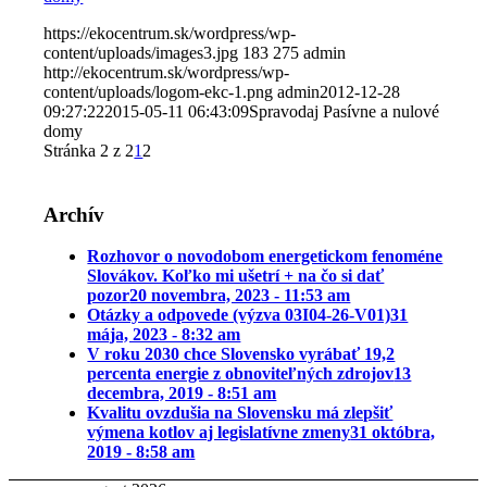
https://ekocentrum.sk/wordpress/wp-
content/uploads/images3.jpg
183
275
admin
http://ekocentrum.sk/wordpress/wp-
content/uploads/logom-ekc-1.png
admin
2012-12-28
09:27:22
2015-05-11 06:43:09
Spravodaj Pasívne a nulové
domy
Stránka 2 z 2
1
2
Archív
Rozhovor o novodobom energetickom fenoméne
Slovákov. Koľko mi ušetrí + na čo si dať
pozor
20 novembra, 2023 - 11:53 am
Otázky a odpovede (výzva 03I04-26-V01)
31
mája, 2023 - 8:32 am
V roku 2030 chce Slovensko vyrábať 19,2
percenta energie z obnoviteľných zdrojov
13
decembra, 2019 - 8:51 am
Kvalitu ovzdušia na Slovensku má zlepšiť
výmena kotlov aj legislatívne zmeny
31 októbra,
2019 - 8:58 am