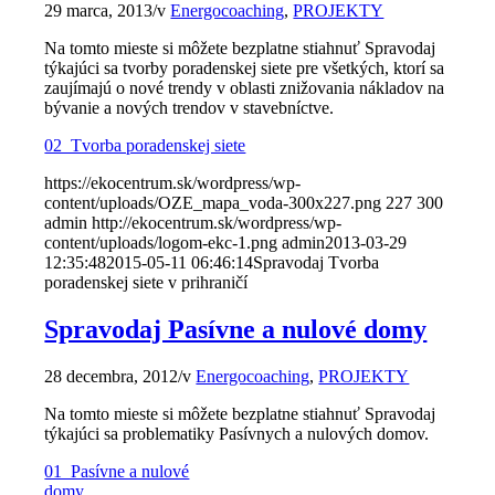
29 marca, 2013
/
v
Energocoaching
,
PROJEKTY
Na tomto mieste si môžete bezplatne stiahnuť Spravodaj
týkajúci sa tvorby poradenskej siete pre všetkých, ktorí sa
zaujímajú o nové trendy v oblasti znižovania nákladov na
bývanie a nových trendov v stavebníctve.
02_Tvorba poradenskej siete
https://ekocentrum.sk/wordpress/wp-
content/uploads/OZE_mapa_voda-300x227.png
227
300
admin
http://ekocentrum.sk/wordpress/wp-
content/uploads/logom-ekc-1.png
admin
2013-03-29
12:35:48
2015-05-11 06:46:14
Spravodaj Tvorba
poradenskej siete v prihraničí
Spravodaj Pasívne a nulové domy
28 decembra, 2012
/
v
Energocoaching
,
PROJEKTY
Na tomto mieste si môžete bezplatne stiahnuť Spravodaj
týkajúci sa problematiky Pasívnych a nulových domov.
01_Pasívne a nulové
domy