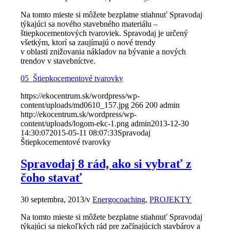
Na tomto mieste si môžete bezplatne stiahnuť Spravodaj
týkajúci sa nového stavebného materiálu –
štiepkocementových tvaroviek. Spravodaj je určený
všetkým, ktorí sa zaujímajú o nové trendy
v oblasti znižovania nákladov na bývanie a nových
trendov v stavebníctve.
05_Štiepkocementové tvarovky
https://ekocentrum.sk/wordpress/wp-
content/uploads/md0610_157.jpg
266
200
admin
http://ekocentrum.sk/wordpress/wp-
content/uploads/logom-ekc-1.png
admin
2013-12-30
14:30:07
2015-05-11 08:07:33
Spravodaj
Štiepkocementové tvarovky
Spravodaj 8 rád, ako si vybrať z
čoho stavať
30 septembra, 2013
/
v
Energocoaching
,
PROJEKTY
Na tomto mieste si môžete bezplatne stiahnuť Spravodaj
týkajúci sa niekoľkých rád pre začínajúcich stavbárov a