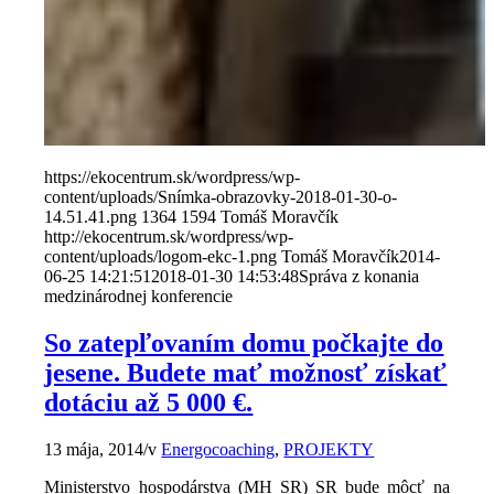
https://ekocentrum.sk/wordpress/wp-
content/uploads/Snímka-obrazovky-2018-01-30-o-
14.51.41.png
1364
1594
Tomáš Moravčík
http://ekocentrum.sk/wordpress/wp-
content/uploads/logom-ekc-1.png
Tomáš Moravčík
2014-
06-25 14:21:51
2018-01-30 14:53:48
Správa z konania
medzinárodnej konferencie
So zatepľovaním domu počkajte do
jesene. Budete mať možnosť získať
dotáciu až 5 000 €.
13 mája, 2014
/
v
Energocoaching
,
PROJEKTY
Ministerstvo hospodárstva (MH SR) SR bude môcť na