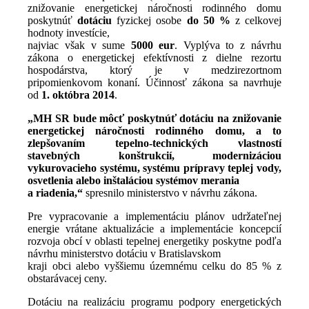
znižovanie energetickej náročnosti rodinného domu
poskytnúť
dotáciu
fyzickej osobe
do 50 %
z celkovej
hodnoty investície,
najviac však v sume
5000 eur
. Vyplýva to z návrhu
zákona o energetickej efektívnosti z dielne rezortu
hospodárstva, ktorý je v medzirezortnom
pripomienkovom konaní. Účinnosť zákona sa navrhuje
od
1. októbra 2014
.
„MH SR bude môcť poskytnúť dotáciu na znižovanie
energetickej náročnosti rodinného domu, a to
zlepšovaním tepelno-technických vlastností
stavebných konštrukcií, modernizáciou
vykurovacieho systému, systému prípravy teplej vody,
osvetlenia alebo inštaláciou systémov merania
a riadenia,“
spresnilo ministerstvo v návrhu zákona.
Pre vypracovanie a implementáciu plánov udržateľnej
energie vrátane aktualizácie a implementácie koncepcií
rozvoja obcí v oblasti tepelnej energetiky poskytne podľa
návrhu ministerstvo dotáciu v Bratislavskom
kraji obci alebo vyššiemu územnému celku do 85 % z
obstarávacej ceny.
Dotáciu na realizáciu programu podpory energetických