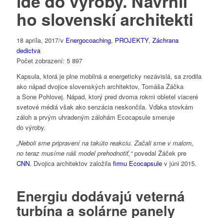
ide do výroby. Navrhli
ho slovenskí architekti
18 apríla, 2017
/
v
Energocoaching
,
PROJEKTY
,
Záchrana
dedictva
Počet zobrazení:
5 897
Kapsula, ktorá je plne mobilná a energeticky nezávislá, sa zrodila
ako nápad dvojice slovenských architektov, Tomáša Žáčka
a Sone Pohlovej. Nápad, ktorý pred dvoma rokmi obletel viaceré
svetové médiá však ako senzácia neskončila. Vďaka stovkám
záloh a prvým uhradeným zálohám Ecocapsule smeruje
do výroby.
„Neboli sme pripravení na takúto reakciu. Začali sme v malom,
no teraz musíme náš model prehodnotiť,“
povedal Žáček pre
CNN
. Dvojica architektov založila
firmu Ecocapsule
v júni 2015.
Energiu dodávajú veterná
turbína a solárne panely