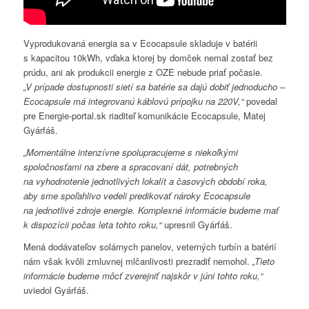
Vyprodukovaná energia sa v Ecocapsule skladuje v batérii
s kapacitou 10kWh, vďaka ktorej by domček nemal zostať bez
prúdu, ani ak produkcii energie z OZE nebude priať počasie.
„V prípade dostupnosti sietí sa batérie sa dajú dobiť jednoducho –
Ecocapsule má integrovanú káblovú prípojku na 220V,“
povedal
pre Energie-portal.sk riaditeľ komunikácie Ecocapsule, Matej
Gyárfáš.
„Momentálne intenzívne spolupracujeme s niekoľkými
spoločnosťami na zbere a spracovaní dát, potrebných
na vyhodnotenie jednotlivých lokalít a časových období roka,
aby sme spoľahlivo vedeli predikovať nároky Ecocapsule
na jednotlivé zdroje energie. Komplexné informácie budeme mať
k dispozícii počas leta tohto roku,“
upresnil Gyárfáš.
Mená dodávateľov solárnych panelov, veterných turbín a batérií
nám však kvôli zmluvnej mlčanlivosti prezradiť nemohol.
„Tieto
informácie budeme môcť zverejniť najskôr v júni tohto roku,“
uviedol Gyárfáš.