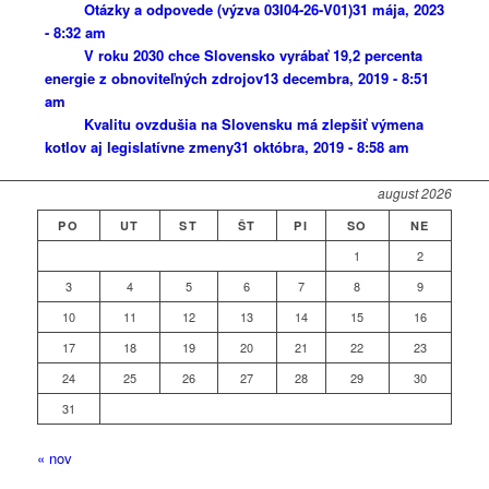
Otázky a odpovede (výzva 03I04-26-V01)
31 mája, 2023
- 8:32 am
V roku 2030 chce Slovensko vyrábať 19,2 percenta
energie z obnoviteľných zdrojov
13 decembra, 2019 - 8:51
am
Kvalitu ovzdušia na Slovensku má zlepšiť výmena
kotlov aj legislatívne zmeny
31 októbra, 2019 - 8:58 am
august 2026
PO
UT
ST
ŠT
PI
SO
NE
1
2
3
4
5
6
7
8
9
10
11
12
13
14
15
16
17
18
19
20
21
22
23
24
25
26
27
28
29
30
31
« nov