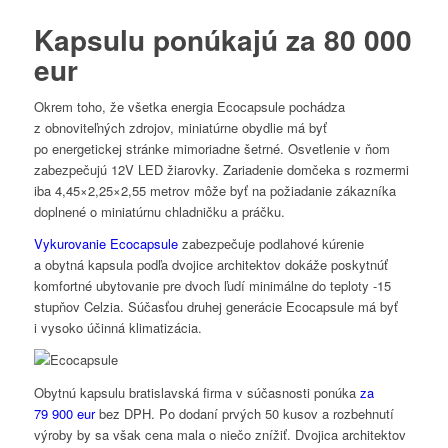
Kapsulu ponúkajú za 80 000
eur
Okrem toho, že všetka energia Ecocapsule pochádza
z obnoviteľných zdrojov, miniatúrne obydlie má byť
po energetickej stránke mimoriadne šetrné. Osvetlenie v ňom
zabezpečujú 12V LED žiarovky. Zariadenie domčeka s rozmermi
iba 4,45×2,25×2,55 metrov môže byť na požiadanie zákazníka
doplnené o miniatúrnu chladničku a práčku.
Vykurovanie Ecocapsule
zabezpečuje podlahové kúrenie
a obytná kapsula podľa dvojice architektov dokáže poskytnúť
komfortné ubytovanie pre dvoch ľudí minimálne do teploty -15
stupňov Celzia. Súčasťou druhej generácie Ecocapsule má byť
i vysoko účinná klimatizácia.
Obytnú kapsulu bratislavská firma v súčasnosti ponúka
za
79 900 eur
bez DPH. Po dodaní prvých 50 kusov a rozbehnutí
výroby by sa však cena mala o niečo znížiť. Dvojica architektov