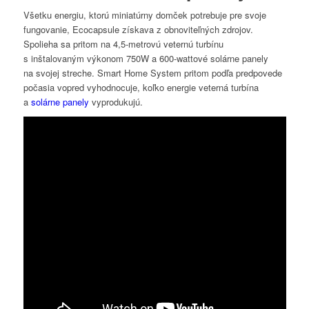
Všetku energiu, ktorú miniatúrny domček potrebuje pre svoje
fungovanie, Ecocapsule získava z obnoviteľných zdrojov.
Spolieha sa pritom na 4,5-metrovú veternú turbínu
s inštalovaným výkonom 750W a 600-wattové solárne panely
na svojej streche. Smart Home System pritom podľa predpovede
počasia vopred vyhodnocuje, koľko energie veterná turbína
a
solárne panely
vyprodukujú.