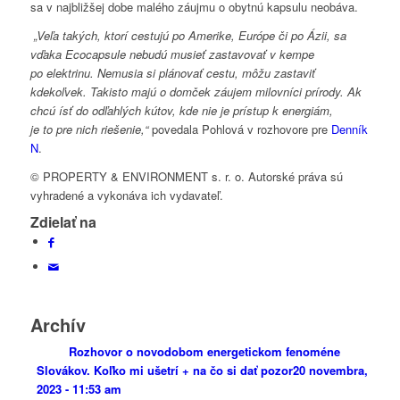
sa v najbližšej dobe malého záujmu o obytnú kapsulu neobáva.
„V
eľa takých, ktorí cestujú po Amerike, Európe či po Ázii, sa
vďaka Ecocapsule nebudú musieť zastavovať v kempe
po elektrinu. Nemusia si plánovať cestu, môžu zastaviť
kdekoľvek. Takisto majú o domček záujem milovníci prírody. Ak
chcú ísť do odľahlých kútov, kde nie je prístup k energiám,
je to pre nich riešenie,“
povedala Pohlová v rozhovore pre
Denník
N
.
© PROPERTY & ENVIRONMENT s. r. o. Autorské práva sú
vyhradené a vykonáva ich vydavateľ.
Zdielať na
Archív
Rozhovor o novodobom energetickom fenoméne
Slovákov. Koľko mi ušetrí + na čo si dať pozor
20 novembra,
2023 - 11:53 am