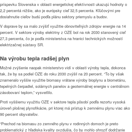
príspevku Slovenska v oblasti energetickej efektívnosti ukazujú hodnoty o
2,2 percentá nižšie, ako je európsky cieľ 32,5 percenta. Kľúčovými pre
dosiahnutie cieľov budú podľa plánu sektory priemyslu a budov.
V doprave by sa malo zvýšiť využitie obnoviteľných zdrojov energie na 14
percent. V sektore výroby elektriny z OZE bol na rok 2030 stanovený cieľ
27,3 percenta, čo je podľa ministerstva na hranici technických možností
elektrizačnej sústavy SR.
Na výrobu tepla radšej plyn
Možné zvýšenie naopak ministerstvo vidí v oblasti výroby tepla, dokonca
tak, že by sa podiel OZE do roku 2030 zvýšil na 20 percent. “To by však
znamenalo vyššie využitie biomasy vrátane výroby bioplynu a biometánu,
tepelných čerpadiel, solárnych panelov a geotermálnej energie v centrálnom
zásobovaní teplom,” vysvetlilo.
Proti vyššiemu využitiu OZE v sektore tepla pôsobí podľa rezortu vysoká
úroveň plošnej plynofikácie, pri ktorej má prístup k zemnému plynu viac ako
90 percent obyvateľov.
“Prechod na biomasu zo zemného plynu v rodinných domoch je preto
problematický z hľadiska kvality ovzdušia, čo by mohlo ohroziť dodržanie