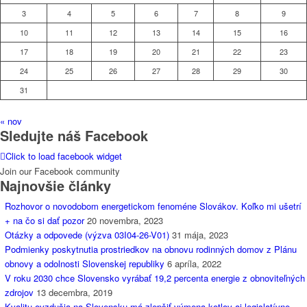
3
4
5
6
7
8
9
10
11
12
13
14
15
16
17
18
19
20
21
22
23
24
25
26
27
28
29
30
31
« nov
Sledujte náš Facebook
Click to load facebook widget
Join our Facebook community
Najnovšie články
Rozhovor o novodobom energetickom fenoméne Slovákov. Koľko mi ušetrí
+ na čo si dať pozor
20 novembra, 2023
Otázky a odpovede (výzva 03I04-26-V01)
31 mája, 2023
Podmienky poskytnutia prostriedkov na obnovu rodinných domov z Plánu
obnovy a odolnosti Slovenskej republiky
6 apríla, 2022
V roku 2030 chce Slovensko vyrábať 19,2 percenta energie z obnoviteľných
zdrojov
13 decembra, 2019
Kvalitu ovzdušia na Slovensku má zlepšiť výmena kotlov aj legislatívne