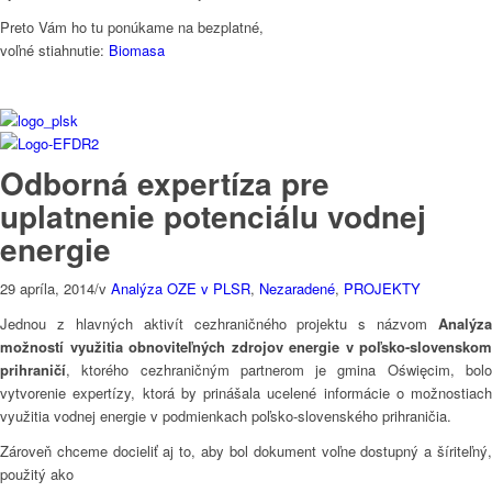
Preto Vám ho tu ponúkame na bezplatné,
voľné stiahnutie:
Biomasa
Odborná expertíza pre
uplatnenie potenciálu vodnej
energie
29 apríla, 2014
/
v
Analýza OZE v PLSR
,
Nezaradené
,
PROJEKTY
Jednou z hlavných aktivít cezhraničného projektu s názvom
Analýza
možností využitia obnoviteľných zdrojov energie v poľsko-slovenskom
prihraničí
, ktorého cezhraničným partnerom je gmina
Oświęcim, bol
vytvorenie expertízy, ktorá by prinášala ucelené informácie o možnostiach
využitia vodnej energie v podmienkach poľsko-slovenského prihraničia.
Zároveň chceme docieliť aj to, aby bol dokument voľne dostupný a šíriteľný,
použitý ako