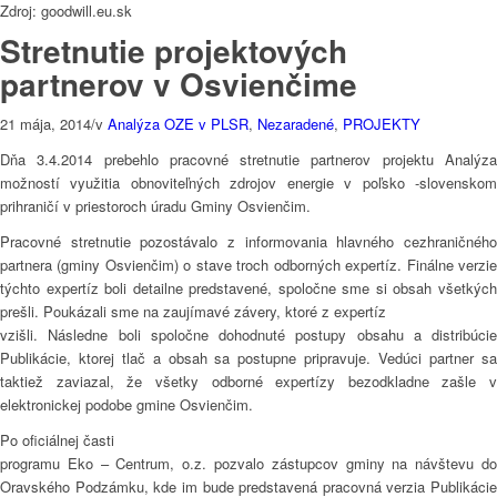
Zdroj: goodwill.eu.sk
Stretnutie projektových
partnerov v Osvienčime
21 mája, 2014
/
v
Analýza OZE v PLSR
,
Nezaradené
,
PROJEKTY
Dňa 3.4.2014 prebehlo pracovné stretnutie partnerov projektu Analýza
možností využitia obnoviteľných zdrojov energie v poľsko -slovenskom
prihraničí v priestoroch úradu Gminy Osvienčim.
Pracovné stretnutie pozostávalo z informovania hlavného cezhraničného
partnera (gminy Osvienčim) o stave troch odborných expertíz. Finálne verzie
týchto expertíz boli detailne predstavené, spoločne sme si obsah všetkých
prešli. Poukázali sme na zaujímavé závery, ktoré z expertíz
vzišli. Následne boli spoločne dohodnuté postupy obsahu a distribúcie
Publikácie, ktorej tlač a obsah sa postupne pripravuje. Vedúci partner sa
taktiež zaviazal, že všetky odborné expertízy bezodkladne zašle v
elektronickej podobe gmine Osvienčim.
Po oficiálnej časti
programu Eko – Centrum, o.z. pozvalo zástupcov gminy na návštevu do
Oravského Podzámku, kde im bude predstavená pracovná verzia Publikácie