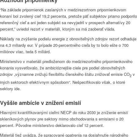
Rozhodli pripomienky
“Na základe pripomienok zaslaných v medzirezortnom pripomienkovom
konaní bol zvolený cieľ 19,2 percenta, pretože päť subjektov priamo podporilo
referenčný cieľ a ani jeden subjekt sa nevyjadril v prospech alternatívy 20
percent,” uviedol rezort v materiáli, ktorým sa má zaoberať vláda.
Náklady na zvýšenie podielu energie z obnoviteľných zdrojov rezort odhaduje
na 4,3 miliardy eur. V prípade 20-percentného cieľa by to bolo ešte o 700
miliónov viac, teda 5 miliárd.
Ministerstvo v materiáli predloženom do medzirezortného pripomienkového
konania vysvetľovalo, že ambicióznejšie ciele pre podiel obnoviteľných
zdrojov „významne znižujú flexibilitu členského štátu znižovať emisie CO
v
2
iných sektoroch efektívnym spôsobom“. Nešpecifikovalo však, o ktoré
sektory ide.
Vyššie ambície v znížení emisií
Hlavnými kvantifikovanými cieľmi NECP do roku 2030 je zníženie emisií
skleníkových plynov pre sektory mimo obchodovania s emisiami o 20
percent. Pôvodne ministerstvo deklarovalo cieľ 12 percent.
Materiál tiež uvádza, že spracované opatrenia na dosiahnutie národného