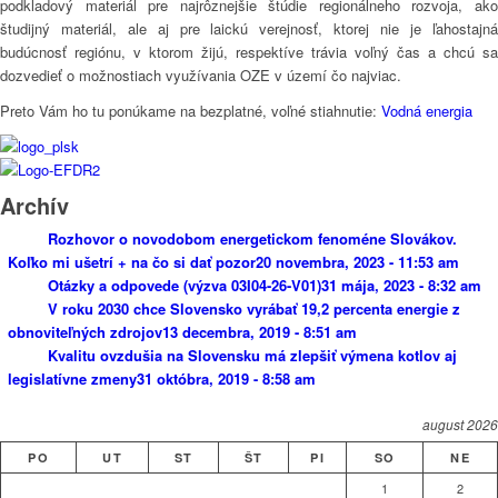
podkladový materiál pre najrôznejšie štúdie regionálneho rozvoja, ako
študijný materiál, ale aj pre laickú verejnosť, ktorej nie je ľahostajná
budúcnosť regiónu, v ktorom žijú, respektíve trávia voľný čas a chcú sa
dozvedieť o možnostiach využívania OZE v území čo najviac.
Preto Vám ho tu ponúkame na bezplatné, voľné stiahnutie:
Vodná energia
Archív
Rozhovor o novodobom energetickom fenoméne Slovákov.
Koľko mi ušetrí + na čo si dať pozor
20 novembra, 2023 - 11:53 am
Otázky a odpovede (výzva 03I04-26-V01)
31 mája, 2023 - 8:32 am
V roku 2030 chce Slovensko vyrábať 19,2 percenta energie z
obnoviteľných zdrojov
13 decembra, 2019 - 8:51 am
Kvalitu ovzdušia na Slovensku má zlepšiť výmena kotlov aj
legislatívne zmeny
31 októbra, 2019 - 8:58 am
august 2026
PO
UT
ST
ŠT
PI
SO
NE
1
2