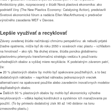
Ambiciózny plán, rozpracovaný v štúdii Nová plastová ekonomika: ako
podnietiť činy (The New Plastics Economy: Catalysing Action), predstavili
Svetové ekonomické fórum a nadácia Ellen MacArthurovej v predvečer
výročného zasadania WEF v Davose.
Lepšie využívať a recyklovať
Závery uvedenej štúdie načrtávajú chmúrnu perspektívu: ak nebudú prijaté
žiadne opatrenia, môže byť do roku 2050 v oceánoch viac plastu – vzhľadom
na hmotnosť – ako rýb. Na druhej strane, štúdia ponúka globálnemu
plastovému priemyslu transformačnú stratégiu vedúcu k používaniu
vhodnejších obalov a vyššej miere recyklácie. K podstatným záverom patrí,
že:
● 20 % plastových obalov by mohlo byť opakovane použiteľných, a to bez
dodatočných nákladov – napríklad náhradou jednorazových vreciek
alternatívami na opakované použitie alebo zavedením inovatívnych modelov
dopĺňateľných obalov.
● Ďalších 50 % plastových obalov by mohlo byť ekonomicky výhodne
recyklovaných – vďaka lepšej konštrukcii a systémov ich manažovania po
použití. (To by prinieslo dodatočný zisk 90 až 140 dolárov na tonu
zmesového plastu.)