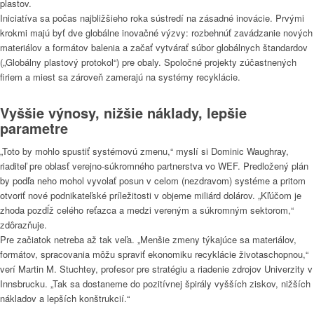
plastov.
Iniciatíva sa počas najbližšieho roka sústredí na zásadné inovácie. Prvými
krokmi majú byť dve globálne inovačné výzvy: rozbehnúť zavádzanie nových
materiálov a formátov balenia a začať vytvárať súbor globálnych štandardov
(„Globálny plastový protokol“) pre obaly. Spoločné projekty zúčastnených
firiem a miest sa zároveň zamerajú na systémy recyklácie.
Vyššie výnosy, nižšie náklady, lepšie
parametre
„Toto by mohlo spustiť systémovú zmenu,“ myslí si Dominic Waughray,
riaditeľ pre oblasť verejno-súkromného partnerstva vo WEF. Predložený plán
by podľa neho mohol vyvolať posun v celom (nezdravom) systéme a pritom
otvoriť nové podnikateľské príležitosti v objeme miliárd dolárov. „Kľúčom je
zhoda pozdĺž celého reťazca a medzi vereným a súkromným sektorom,“
zdôrazňuje.
Pre začiatok netreba až tak veľa. „Menšie zmeny týkajúce sa materiálov,
formátov, spracovania môžu spraviť ekonomiku recyklácie životaschopnou,“
verí Martin M. Stuchtey, profesor pre stratégiu a riadenie zdrojov Univerzity v
Innsbrucku. „Tak sa dostaneme do pozitívnej špirály vyšších ziskov, nižších
nákladov a lepších konštrukcií.“