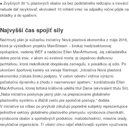
● Zvyšných 30 % plastových obalov sa bez podstatného redizajnu a inovácií
nebude dať recyklovať; ekvivalent 10 miliárd vriec na odpadky ročne pôjde na
skládky a do spaľovní.
Najvyšší čas spojiť sily
Načrtnutý plán je súčasťou iniciatívy Nová plastová ekonomika z mája 2016,
ktorá je výsledkom projektu MainStream – širokej medzisektorovej
spolupráce, vedenej WEF a nadáciou Ellen MacArthurovej. Jej zakladateľka
dobre pozná stav, v akom sú svetové moria; je úspešnou diaľkovou
jachtárkou, ktorá niekoľkokrát oboplávala zemeguľu, s posádkou aj sólo. Po
ukončení športovej kariéry sa venuje filantropii. „Iniciatíva Nová plastová
ekonomika získala širokú podporu. V celom odvetví vidíme výraznú
počiatočnú dynamiku a zhodu v nasmerovaní opatrení,“ konštatovala Ellen
MacArthurová, ktorej britská kráľovná udelila titul Dame (ekvivalent titulu Sir).
„Naša iniciatíva poskytuje jasný plán na prepracovanie globálneho
plastového systému a dláždi cestu pre spoločné postupy,“ dodala.
V iniciatíve sa vôbec po prvýkrát združujú popredné subjekty reprezentujúce
jednotlivé sektory globálneho plastového priemyslu: výrobcovia chemikálií,
výrobcovia obalov a spotrebných produktov, maloobchodníci, miestne úrady,
recyklačné organizácie. Tí všetci chcú nájsť efektívnejší systém využívania