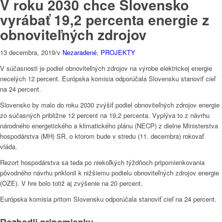
V roku 2030 chce Slovensko
vyrábať 19,2 percenta energie z
obnoviteľných zdrojov
13 decembra, 2019
/
v
Nezaradené
,
PROJEKTY
V súčasnosti je podiel obnoviteľných zdrojov na výrobe elektrickej energie
necelých 12 percent. Európska komisia odporúčala Slovensku stanoviť cieľ
na 24 percent.
Slovensko by malo do roku 2030 zvýšiť podiel obnoviteľných zdrojov energie
zo súčasných približne 12 percent na 19,2 percenta. Vyplýva to z návrhu
národného energetického a klimatického plánu (NECP) z dielne Ministerstva
hospodárstva (MH) SR, o ktorom bude v stredu (11. decembra) rokovať
vláda.
Rezort hospodárstva sa teda po niekoľkých týždňoch pripomienkovania
pôvodného návrhu priklonil k nižšiemu podielu obnoviteľných zdrojov energie
(OZE). V hre bolo totiž aj zvýšenie na 20 percent.
Európska komisia pritom Slovensku odporúčala stanoviť cieľ na 24 percent.