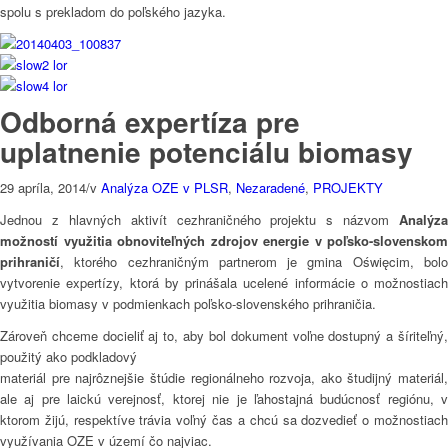
spolu s prekladom do poľského jazyka.
Odborná expertíza pre
uplatnenie potenciálu biomasy
29 apríla, 2014
/
v
Analýza OZE v PLSR
,
Nezaradené
,
PROJEKTY
Jednou z hlavných aktivít cezhraničného projektu s názvom
Analýza
možností využitia obnoviteľných zdrojov energie v poľsko-slovenskom
prihraničí
, ktorého cezhraničným partnerom je gmina
Oświęcim, bol
vytvorenie expertízy, ktorá by prinášala ucelené informácie o možnostiach
využitia biomasy v podmienkach poľsko-slovenského prihraničia.
Zároveň chceme docieliť aj to, aby bol dokument voľne dostupný a šíriteľný,
použitý ako podkladový
materiál pre najrôznejšie štúdie regionálneho rozvoja, ako študijný materiál,
ale aj pre laickú verejnosť, ktorej nie je ľahostajná budúcnosť regiónu, v
ktorom žijú, respektíve trávia voľný čas a chcú sa dozvedieť o možnostiach
využívania OZE v území čo najviac.