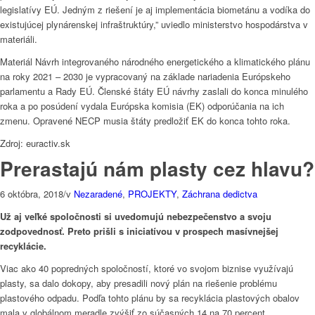
legislatívy EÚ. Jedným z riešení je aj implementácia biometánu a vodíka do
existujúcej plynárenskej infraštruktúry,” uviedlo ministerstvo hospodárstva v
materiáli.
Materiál Návrh integrovaného národného energetického a klimatického plánu
na roky 2021 – 2030 je vypracovaný na základe nariadenia Európskeho
parlamentu a Rady EÚ. Členské štáty EÚ návrhy zaslali do konca minulého
roka a po posúdení vydala Európska komisia (EK) odporúčania na ich
zmenu. Opravené NECP musia štáty predložiť EK do konca tohto roka.
Zdroj: euractiv.sk
Prerastajú nám plasty cez hlavu?
6 októbra, 2018
/
v
Nezaradené
,
PROJEKTY
,
Záchrana dedictva
Už aj veľké spoločnosti si uvedomujú nebezpečenstvo a svoju
zodpovednosť. Preto prišli s iniciatívou v prospech masívnejšej
recyklácie.
Viac ako 40 popredných spoločností, ktoré vo svojom biznise využívajú
plasty, sa dalo dokopy, aby presadili nový plán na riešenie problému
plastového odpadu. Podľa tohto plánu by sa recyklácia plastových obalov
mala v globálnom meradle zvýšiť zo súčasných 14 na 70 percent.